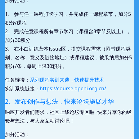
加分活动：
1、 参与任一课程打卡学习，并完成任一课程章节，加分5
agd
基础打榜能手
积分/课程
yangc14
2、 完成任意课程所有章节学习（课程含3章节及以上），
基础打榜能手
加分30积分
3、 在小白训练营本Issue区，提交课程需求（附带课程类
基础打榜能手
chenzhiyong1
别、名称、意义及链接地址）或课程建议，被采纳后加分5
积分/条，每周上限30积分。
基础打榜能手
任务链接：
系列课程实训来袭，快速提升技术
yangxzh1
实训系统链接：
https://course.openi.org.cn/
2、发布创作与想法，快来论坛施展才华
基础打榜能手
yangb02
响应开发者们需求，社区上线论坛专区啦~快来分享你的经
验与想法，与大家互动讨论吧！
Jack_Liu
基础打榜能手
加分活动：