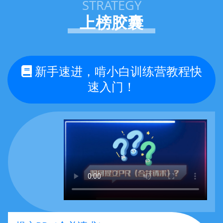
STRATEGY
基础打榜达人
liuweixing
上榜胶囊
基础打榜达人
wsunmoon
新手速进，啃小白训练营教程快
liujq
基础打榜达人
速入门！
wr1996
基础打榜达人
基础打榜达人
alex45854361
qinsh
基础打榜达人
JKsaigo
基础打榜达人