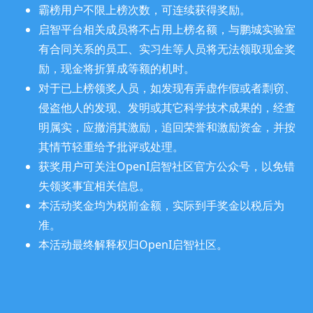
霸榜用户不限上榜次数，可连续获得奖励。
cftang
基础打榜达人
启智平台相关成员将不占用上榜名额，与鹏城实验室
有合同关系的员工、实习生等人员将无法领取现金奖
基础打榜达人
励，现金将折算成等额的机时。
killerDbob
对于已上榜领奖人员，如发现有弄虚作假或者剽窃、
侵盗他人的发现、发明或其它科学技术成果的，经查
lwx
基础打榜达人
明属实，应撤消其激励，追回荣誉和激励资金，并按
其情节轻重给予批评或处理。
David-
基础打榜达人
获奖用户可关注OpenI启智社区官方公众号，以免错
Dou
失领奖事宜相关信息。
本活动奖金均为税前金额，实际到手奖金以税后为
sms
基础打榜达人
准。
本活动最终解释权归OpenI启智社区。
基础打榜达人
kindzhon