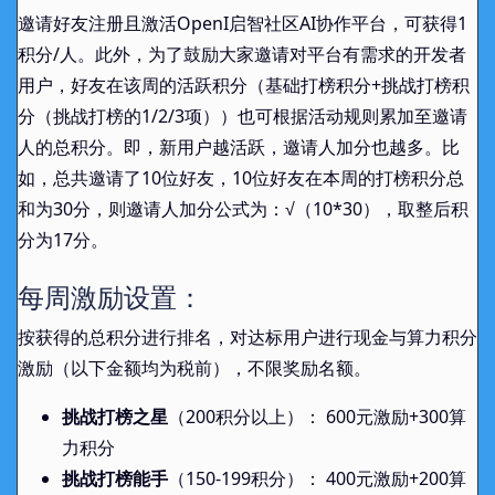
邀请好友注册且激活OpenI启智社区AI协作平台，可获得1
积分/人。此外，为了鼓励大家邀请对平台有需求的开发者
基础打榜能手
用户，好友在该周的活跃积分（基础打榜积分+挑战打榜积
glit_white
分（挑战打榜的1/2/3项））也可根据活动规则累加至邀请
人的总积分。即，新用户越活跃，邀请人加分也越多。比
基础打榜能手
如，总共邀请了10位好友，10位好友在本周的打榜积分总
yellowbig
和为30分，则邀请人加分公式为：√（10*30），取整后积
分为17分。
frelam
基础打榜能手
每周激励设置：
基础打榜达人
jasonhuang
按获得的总积分进行排名，对达标用户进行现金与算力积分
激励（以下金额均为税前），不限奖励名额。
基础打榜达人
挑战打榜之星
（200积分以上）： 600元激励+300算
lzu_lab415_qc
力积分
挑战打榜能手
（150-199积分）： 400元激励+200算