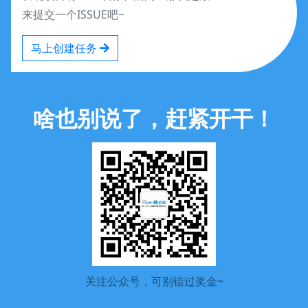
基础打榜达人
来提交一个ISSUE吧~
Josepyth
马上创建任务
eyoke
基础打榜达人
基础打榜达人
啥也别说了，赶紧开干！
wavelistent0me
基础打榜达人
SmartDriveMaker
yangcsu
基础打榜达人
基础打榜达人
wuyuetian
关注公众号，可别错过奖金~