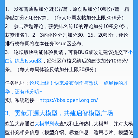
Yaowei
基础打榜能手
1、 发布普通贴加分5积分/篇，原创贴加分10积分/篇，精
华贴加分20积分/篇。（每人每周发帖加分上限30积分）
LePao1
基础打榜能手
2、 参与话题评论，获赞排名前10的评论加分10积分/条，
获赞排名1、2、3的评论分别加分30、25、20积分，评论
基础打榜能手
排行榜每周将在本任务Issue区公布。
lvyufeng
3、 论坛版块功能体验反馈，可将BUG或改进建议提交至
小
白训练营Issue区
，经社区审核采纳后的建议加分10积分/
linfj
基础打榜能手
条。（每人每周体验反馈加分上限30积分）
任务地址：
论坛上线！快来发布创作与想法，施展你的才
基础打榜能手
skywalk163
华，还有积分哦~
实训系统链接：
https://bbs.openi.org.cn/
ting
基础打榜能手
3、贡献开源大模型，共建启智模型广场
欢迎大家通过
大模型列表
查找和上传热门大模型，并对大模
基础打榜能手
tongchong
型补充相关信息（模型介绍、标签信息、适用芯片、模型使