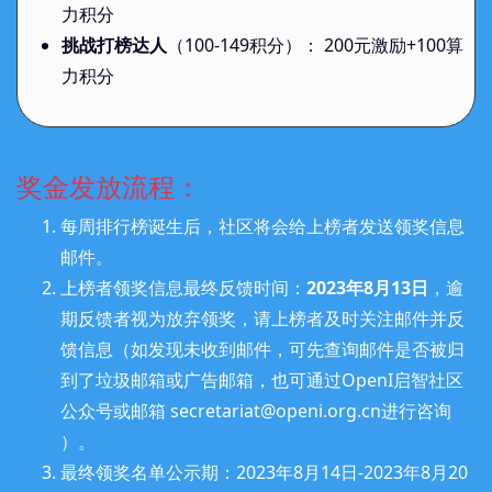
基础打榜达人
力积分
mengyangxu
挑战打榜达人
（100-149积分）： 200元激励+100算
力积分
基础打榜达人
sunlongwu3
ydyjya
基础打榜达人
奖金发放流程：
每周排行榜诞生后，社区将会给上榜者发送领奖信息
基础打榜达人
邮件。
tianjiajun
上榜者领奖信息最终反馈时间：
2023年8月13日
，逾
期反馈者视为放弃领奖，请上榜者及时关注邮件并反
Wan_
基础打榜达人
馈信息（如发现未收到邮件，可先查询邮件是否被归
到了垃圾邮箱或广告邮箱，也可通过OpenI启智社区
基础打榜达人
公众号或邮箱 secretariat@openi.org.cn进行咨询
Yiwen2022
）。
最终领奖名单公示期：2023年8月14日-2023年8月20
keaixu
基础打榜达人