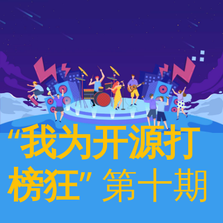
“
我为开源打
榜狂
” 第十期