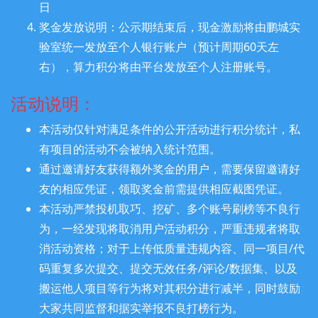
日
奖金发放说明：公示期结束后，现金激励将由鹏城实
基础打榜达人
验室统一发放至个人银行账户（预计周期60天左
xiaochuan2000
右），算力积分将由平台发放至个人注册账号。
活动说明：
基础打榜达人
konglingzheng729.
本活动仅针对满足条件的公开活动进行积分统计，私
有项目的活动不会被纳入统计范围。
通过邀请好友获得额外奖金的用户，需要保留邀请好
基础打榜达人
maofeifei
友的相应凭证，领取奖金前需提供相应截图凭证。
本活动严禁投机取巧、挖矿、多个账号刷榜等不良行
cqu_lxy
基础打榜达人
为，一经发现将取消用户活动积分，严重违规者将取
消活动资格；对于上传低质量违规内容、同一项目/代
xiel
基础打榜达人
码重复多次提交、提交无效任务/评论/数据集、以及
搬运他人项目等行为将对其积分进行减半，同时鼓励
Ashen
基础打榜达人
大家共同监督和据实举报不良打榜行为。