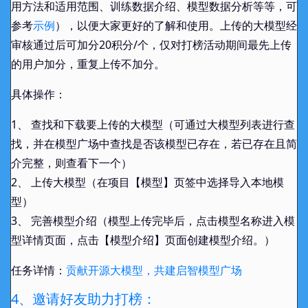
用方法和适用范围、训练数据介绍、模型数据分析等等，可
ziqi
基础打榜能手
参考
示例
），以便大家更好的了解和使用。上传的大模型经
审核通过后可加分20积分/个，仅对打榜活动期间最先上传
myxu99
基础打榜能手
的用户加分，重复上传不加分。
具体操作：
sunjuil
基础打榜能手
1、 查找和下载要上传的大模型（可通过大模型列表进行查
hanjr
基础打榜能手
找，并在模型广场中查找是否该模型已存在，若已存在且简
介完整，则查看下一个）
2、 上传大模型（在项目【模型】页签中选择导入本地模
基础打榜能手
xiejiehang
型）
3、 完善模型介绍（模型上传完毕后，点击模型名称进入模
gzoftju
基础打榜能手
型详情页面，点击【模型介绍】页面创建模型介绍。）
tiansiju
任务详情：
贡献开源大模型，共建启智模型广场
基础打榜能手
4、邀请好友助力打榜：
Lxt
基础打榜能手