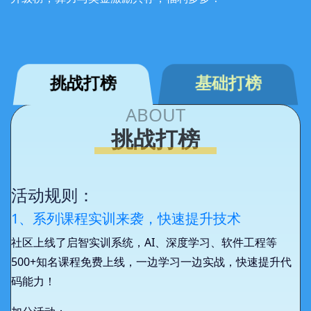
基础打榜能手
Mymylove
ghy
基础打榜能手
挑战打榜
基础打榜
基础打榜能手
ABOUT
gaoruofeizdh
挑战打榜
xuf01
基础打榜能手
rogersiy
活动规则：
基础打榜能手
1、系列课程实训来袭，快速提升技术
ytk_sky
基础打榜能手
社区上线了启智实训系统，AI、深度学习、软件工程等
500+知名课程免费上线，一边学习一边实战，快速提升代
fgh
基础打榜能手
码能力！
crj1998
基础打榜能手