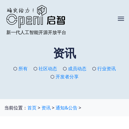
资讯
⬡
所有
⬡
社区动态
⬡
成员动态
⬡
行业资讯
⬡
开发者分享
当前位置：
首页
>
资讯
>
通知&公告
>