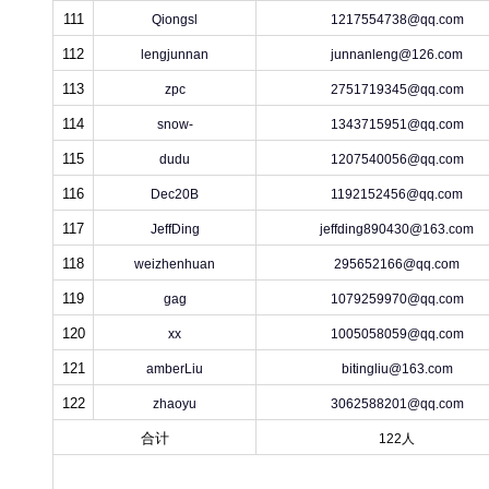
111
Qiongsl
1217554738@qq.com
112
lengjunnan
junnanleng@126.com
113
zpc
2751719345@qq.com
114
snow-
1343715951@qq.com
115
dudu
1207540056@qq.com
116
Dec20B
1192152456@qq.com
117
JeffDing
jeffding890430@163.com
118
weizhenhuan
295652166@qq.com
119
gag
1079259970@qq.com
120
xx
1005058059@qq.com
121
amberLiu
bitingliu@163.com
122
zhaoyu
3062588201@qq.com
合计
122人