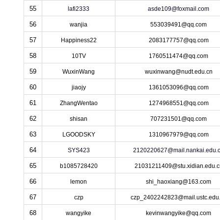
55
lafi2333
asde109@foxmail.com
56
wanjia
553039491@qq.com
57
Happiness22
2083177757@qq.com
58
10TV
1760511474@qq.com
59
WuxinWang
wuxinwang@nudt.edu.cn
60
jiaojy
1361053096@qq.com
61
ZhangWentao
1274968551@qq.com
62
shisan
707231501@qq.com
63
LGOODSKY
1310967979@qq.com
64
SYS423
2120220627@mail.nankai.edu.
65
b1085728420
21031211409@stu.xidian.edu.c
66
lemon
shi_haoxiang@163.com
67
czp
czp_2402242823@mail.ustc.edu
68
wangyike
kevinwangyike@qq.com