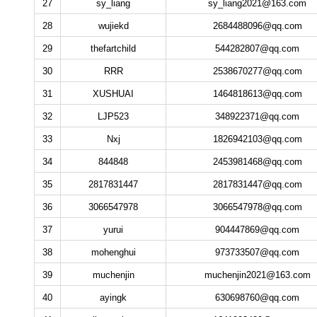
27
sy_liang
sy_liang2021@163.com
28
wujiekd
2684488096@qq.com
29
thefartchild
544282807@qq.com
30
RRR
2538670277@qq.com
31
XUSHUAI
1464818613@qq.com
32
LJP523
348922371@qq.com
33
Nxj
1826942103@qq.com
34
844848
2453981468@qq.com
35
2817831447
2817831447@qq.com
36
3066547978
3066547978@qq.com
37
yurui
904447869@qq.com
38
mohenghui
973733507@qq.com
39
muchenjin
muchenjin2021@163.com
40
ayingk
630698760@qq.com