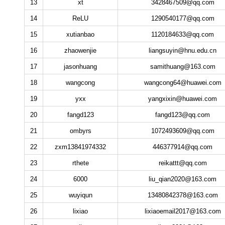
13
xt
3428467509@qq.com
14
ReLU
1290540177@qq.com
15
xutianbao
1120184633@qq.com
16
zhaowenjie
liangsuyin@hnu.edu.cn
17
jasonhuang
samithuang@163.com
18
wangcong
wangcong64@huawei.com
19
yxx
yangxixin@huawei.com
20
fangd123
fangd123@qq.com
21
ombyrs
1072493609@qq.com
22
zxm13841974332
446377914@qq.com
23
rthete
reikattt@qq.com
24
6000
liu_qian2020@163.com
25
wuyiqun
13480842378@163.com
26
lixiao
lixiaoemail2017@163.com