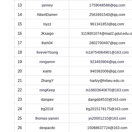
13
janney
1759048588@qq.com
14
AlbertDarren
2563491540@qq.com
15
lsyzz
961341853@qq.com
16
JKsaigo
3119001074@mail2.gdut.edu.c
17
theh04
2802700497@qq.com
18
foreverYoung
m18754064901@163.com
19
rongannn
923493904@qq.com
20
xiahb
940382006@qq.com
21
ZhangY
hartzy@hrbeu.edu.cn
22
ningKeep
m16603640670@163.com
23
dangwv
dangdd4533@163.com
24
trg2018
trg2015178175@163.com
25
thomas-yanxin
yx20001210@163.com
26
despacito
15088637724@163.com