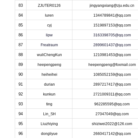
83
ZJUTER0126
jingyangxiang@zju.edu.cn
84
luren
1344789841@qq.com
85
cyj
1519897153@qq.com
86
lipw
3163398705@qq.com
87
Freatraum
2899601437@qq.com
88
wuliChengKun
1210981453@qq.com
89
heepengpeng
heepengpeng@foxmail.com
90
heiheihei
1085052159@qq.com
91
durian
2897217417@qq.com
92
kunkun
2721009311@qq.com
93
ting
962285595@qq.com
94
Lin_SH
27047049@qq.com
95
Liuzhiying
shiziwei2022@126.com
96
dongliyue
2660417142@qq.com