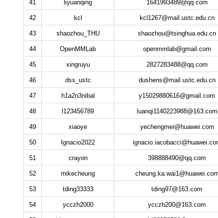
41
liyuanqing
1641993489@qq.com
42
kcl
kcl1267@mail.ustc.edu.cn
43
shaozhou_THU
shaozhou@tsinghua.edu.cn
44
OpenMMLab
openmmlab@gmail.com
45
xingruyu
2827283488@qq.com
46
dss_ustc
dushens@mail.ustc.edu.cn
47
h1a2n3nibal
y15029880616@gmail.com
48
l123456789
luanqi1140223988@163.com
49
xiaoye
yechengmei@huawei.com
50
Ignacio2022
ignacio.iacobacci@huawei.co
51
crayon
398888490@qq.com
52
mikecheung
cheung.ka.wai1@huawei.co
53
tding33333
tding97@163.com
54
ycczh2000
ycczh200@163.com