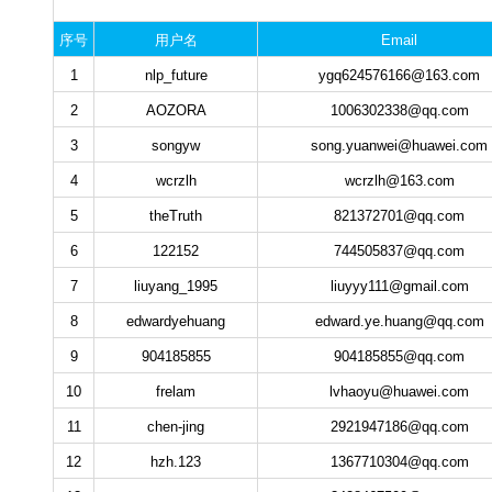
序号
用户名
Email
1
nlp_future
ygq624576166@163.com
2
AOZORA
1006302338@qq.com
3
songyw
song.yuanwei@huawei.com
4
wcrzlh
wcrzlh@163.com
5
theTruth
821372701@qq.com
6
122152
744505837@qq.com
7
liuyang_1995
liuyyy111@gmail.com
8
edwardyehuang
edward.ye.huang@qq.com
9
904185855
904185855@qq.com
10
frelam
lvhaoyu@huawei.com
11
chen-jing
2921947186@qq.com
12
hzh.123
1367710304@qq.com