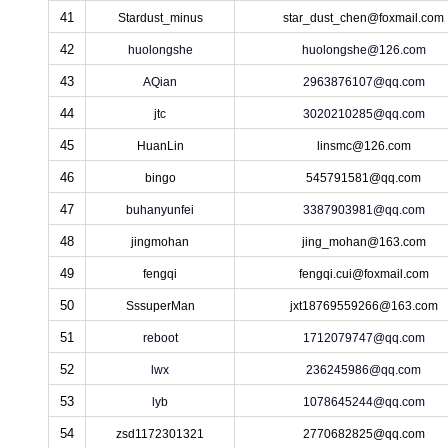
41
Stardust_minus
star_dust_chen@foxmail.com
42
huolongshe
huolongshe@126.com
43
AQian
2963876107@qq.com
44
jtc
3020210285@qq.com
45
HuanLin
linsmc@126.com
46
bingo
545791581@qq.com
47
buhanyunfei
3387903981@qq.com
48
jingmohan
jing_mohan@163.com
49
fengqi
fengqi.cui@foxmail.com
50
SssuperMan
jxt18769559266@163.com
51
reboot
1712079747@qq.com
52
lwx
236245986@qq.com
53
lyb
1078645244@qq.com
54
zsd1172301321
2770682825@qq.com