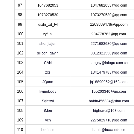
97
1047682053
1047682053@qq.com
98
1073270530
1073270530@qq.com
99
1209339478@qq.com
qizhi_xd_tyl
100
zyf_ai
984778782@qq.com
101
shenjiajun
2271683680@qq.com
102
silicon_gavin
3312321558@qq.com
103
CAN
liangsy@infogo.com.cn
104
zxs
1341479783@qq.com
105
JQuan
jq18890952@163.com
106
livingbody
155203340@qq.com
107
Sqhttwl
baidu456334@sina.com
108
iMon
highcwu@163.com
109
ych
2275029710@qq.com
110
Leeinsn
hao.li@buaa.edu.cn