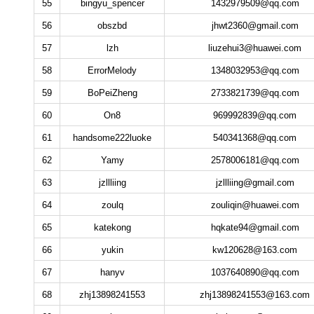
55
bingyu_spencer
1432979509@qq.com
56
obszbd
jhwt2360@gmail.com
57
lzh
liuzehui3@huawei.com
58
ErrorMelody
1348032953@qq.com
59
BoPeiZheng
2733821739@qq.com
60
On8
969992839@qq.com
61
handsome222luoke
540341368@qq.com
62
Yamy
2578006181@qq.com
63
jzllliing
jzllliing@gmail.com
64
zoulq
zouliqin@huawei.com
65
katekong
hqkate94@gmail.com
66
yukin
kw120628@163.com
67
hanyv
1037640890@qq.com
68
zhj13898241553
zhj13898241553@163.com