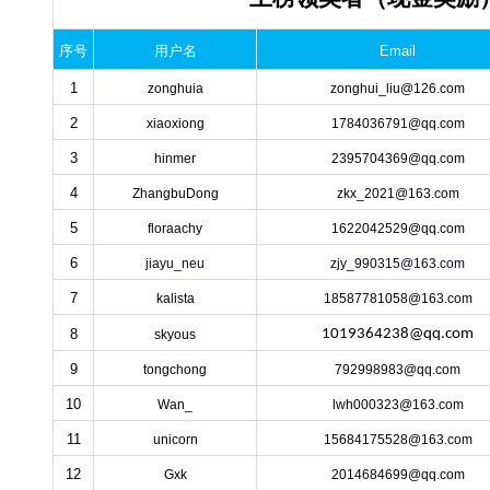
序号
用户名
Email
1
zonghuia
zonghui_liu@126.com
2
xiaoxiong
1784036791@qq.com
3
hinmer
2395704369@qq.com
4
ZhangbuDong
zkx_2021@163.com
5
floraachy
1622042529@qq.com
6
jiayu_neu
zjy_990315@163.com
7
kalista
18587781058@163.com
8
1019364238@qq.com
skyous
9
tongchong
792998983@qq.com
10
Wan_
lwh000323@163.com
11
unicorn
15684175528@163.com
12
Gxk
2014684699@qq.com