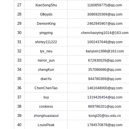
27
XiaoSongShu
1160859775@qq.com
28
Gfkyyds
3086920369@qq.com
29
DemonKing
2462945907@qq.com
30
yingying
chenchaoying1014@163.com
31
shirley111222
1002437648@qq.com
32
tyx_neu
tianyixin1998@163.com
33
mirror_yun
672830029@qq.com
34
chengKun
357086686@qq.com
35
dianYu
944780369@qq.com
36
ChenChenTao
1461048000@qq.com
37
liuy
1319426454@qq.com
38
cookiess
869786201@qq.com
39
zhonghuaxiaozi
kongl20@lzu.edu.cn
40
LouisPeak
1784570878@qq.com