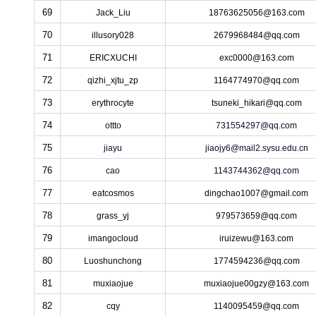
69
Jack_Liu
18763625056@163.com
70
illusory028
2679968484@qq.com
71
ERICXUCHI
exc0000@163.com
72
qizhi_xjtu_zp
1164774970@qq.com
73
erythrocyte
tsuneki_hikari@qq.com
74
ottto
731554297@qq.com
75
jiayu
jiaojy6@mail2.sysu.edu.cn
76
cao
1143744362@qq.com
77
eatcosmos
dingchao1007@gmail.com
78
grass_yj
979573659@qq.com
79
imangocloud
iruizewu@163.com
80
Luoshunchong
1774594236@qq.com
81
muxiaojue
muxiaojue00gzy@163.com
82
cqy
1140095459@qq.com