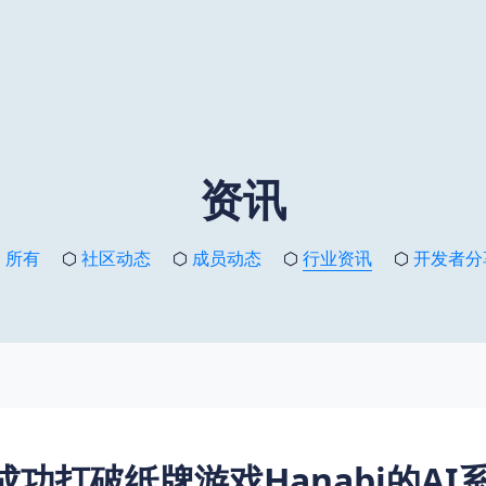
资讯
⬡
所有
⬡
社区动态
⬡
成员动态
⬡
行业资讯
⬡
开发者分
ok成功打破纸牌游戏Hanabi的A